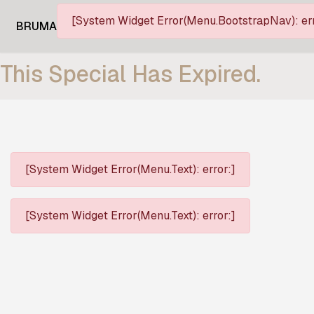
[System Widget Error(Menu.BootstrapNav): err
BRUMA
This Special Has Expired.
[System Widget Error(Menu.Text): error:]
[System Widget Error(Menu.Text): error:]