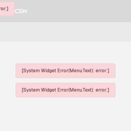
or:]
[System Widget Error(Menu.Text): error:]
[System Widget Error(Menu.Text): error:]