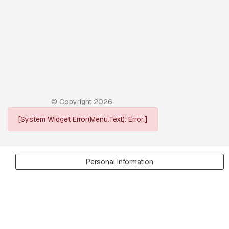
© Copyright
2026
[System Widget Error(Menu.Text): Error:]
Personal Information