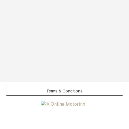
Terms & Conditions