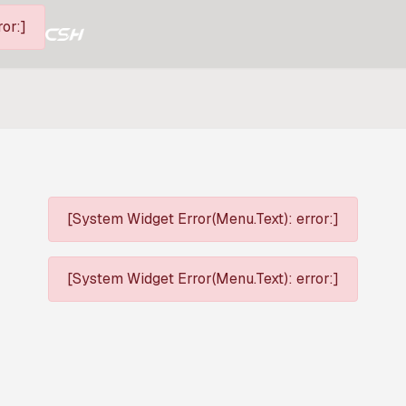
or:]
[System Widget Error(Menu.Text): error:]
[System Widget Error(Menu.Text): error:]