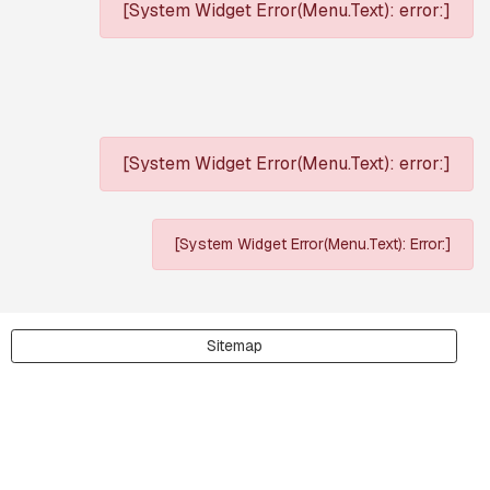
[System Widget Error(Menu.Text): error:]
[System Widget Error(Menu.Text): error:]
[System Widget Error(Menu.Text): Error:]
Sitemap