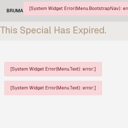
[System Widget Error(Menu.BootstrapNav): err
BRUMA
This Special Has Expired.
[System Widget Error(Menu.Text): error:]
[System Widget Error(Menu.Text): error:]