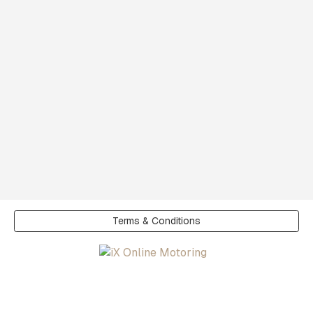
Terms & Conditions