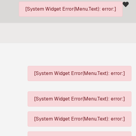
[System Widget Error(Menu.Text): error:]
[System Widget Error(Menu.Text): error:]
[System Widget Error(Menu.Text): error:]
[System Widget Error(Menu.Text): error:]